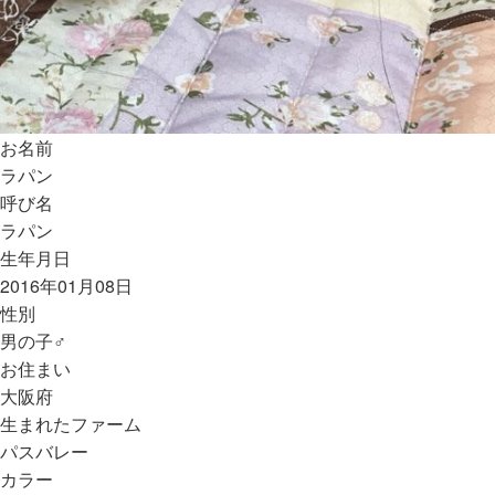
お名前
ラパン
呼び名
ラパン
生年月日
2016年01月08日
性別
男の子♂
お住まい
大阪府
生まれたファーム
パスバレー
カラー